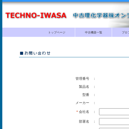
トップページ
中古機器一覧
プロ
管理番号 ：
製品名 ：
型番 ：
メーカー ：
＊
会社名 ：
部署名 ：