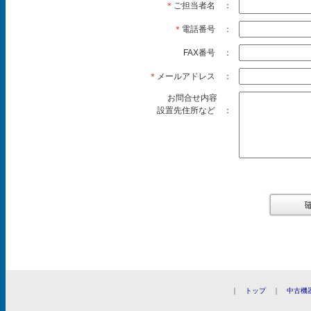
＊
ご担当者名 ：
＊
電話番号 ：
FAX番号 ：
＊
メールアドレス ：
お問合せ内容
設置先住所など ：
｜
トップ
｜
中古機